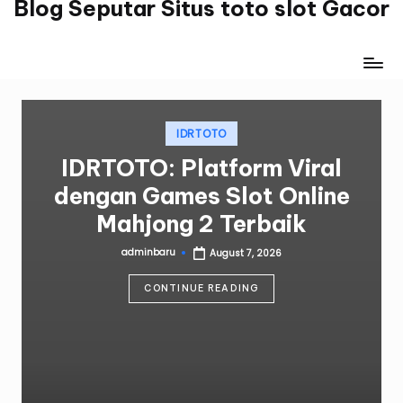
Blog Seputar Situs toto slot Gacor
J
u
st
a
n
o
Posted
IDRTOTO
in
t
DRTOTO: Platform Viral
Ak
h
e
ngan Games Slot Online
Ribe
r
Mahjong 2 Terbaik
W
o
adminbaru
August 7, 2026
Posted
by
r
d
CONTINUE READING
Pr
e
s
s
si