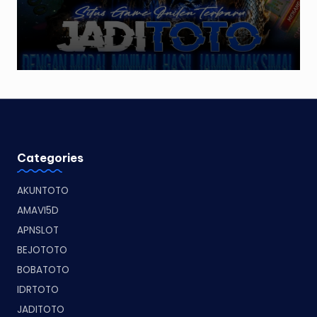
Categories
AKUNTOTO
AMAVI5D
APNSLOT
BEJOTOTO
BOBATOTO
IDRTOTO
JADITOTO