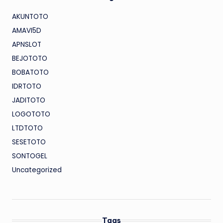
AKUNTOTO
AMAVI5D
APNSLOT
BEJOTOTO
BOBATOTO
IDRTOTO
JADITOTO
LOGOTOTO
LTDTOTO
SESETOTO
SONTOGEL
Uncategorized
Tags