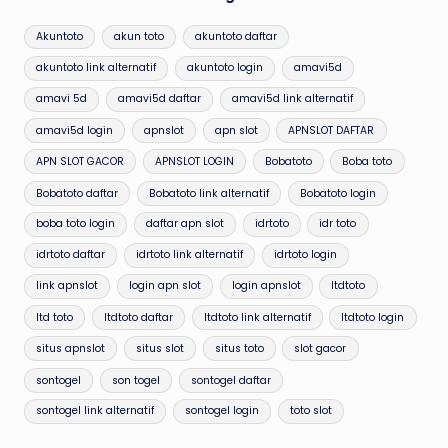
Akuntoto
akun toto
akuntoto daftar
akuntoto link alternatif
akuntoto login
amavi5d
amavi 5d
amavi5d daftar
amavi5d link alternatif
amavi5d login
apnslot
apn slot
APNSLOT DAFTAR
APN SLOT GACOR
APNSLOT LOGIN
Bobatoto
Boba toto
Bobatoto daftar
Bobatoto link alternatif
Bobatoto login
boba toto login
daftar apn slot
idrtoto
idr toto
idrtoto daftar
idrtoto link alternatif
idrtoto login
link apnslot
login apn slot
login apnslot
ltdtoto
ltd toto
ltdtoto daftar
ltdtoto link alternatif
ltdtoto login
situs apnslot
situs slot
situs toto
slot gacor
sontogel
son togel
sontogel daftar
sontogel link alternatif
sontogel login
toto slot