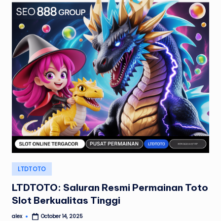
Posted
LTDTOTO
in
LTDTOTO: Saluran Resmi Permainan Toto
Slot Berkualitas Tinggi
alex
October 14, 2025
Posted