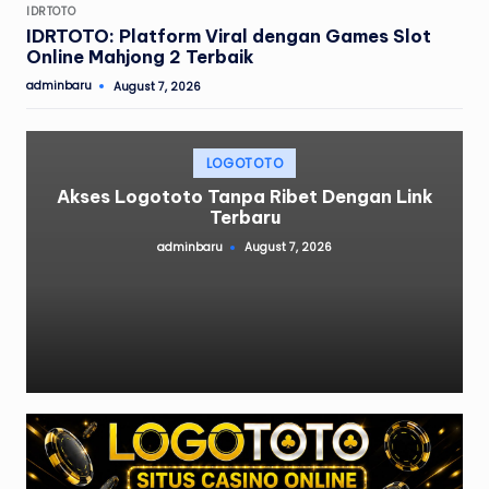
Posted
IDRTOTO
in
IDRTOTO: Platform Viral dengan Games Slot
Online Mahjong 2 Terbaik
adminbaru
August 7, 2026
Posted
by
Posted
LOGOTOTO
in
Akses Logototo Tanpa Ribet Dengan Link
Terbaru
adminbaru
August 7, 2026
Posted
by