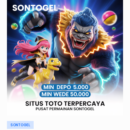
Posted
SONTOGEL