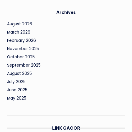
Archives
August 2026
March 2026
February 2026
November 2025
October 2025
September 2025
August 2025
July 2025
June 2025
May 2025
LINK GACOR