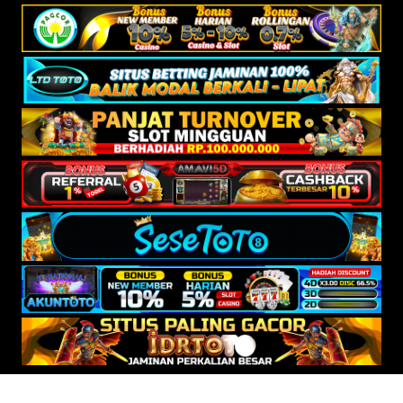
Skip
to
content