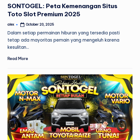
in
SONTOGEL: Peta Kemenangan Situs
Toto Slot Premium 2025
alex
October 20, 2025
Posted
by
Dalam setiap permainan hiburan yang tersedia pasti
tetap ada mayoritas pemain yang mengeluh karena
kesulitan…
Read More