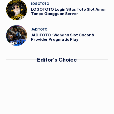
Posted
LOGOTOTO
in
LOGOTOTO Login Situs Toto Slot Aman
Tanpa Gangguan Server
Posted
JADITOTO
in
JADITOTO : Wahana Slot Gacor &
Provider Pragmatic Play
Editor's Choice