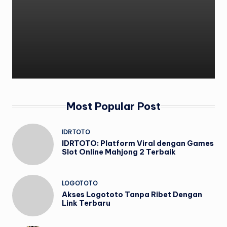
t
e
Most Popular Post
Posted
IDRTOTO
in
IDRTOTO: Platform Viral dengan Games
Slot Online Mahjong 2 Terbaik
Posted
LOGOTOTO
in
Akses Logototo Tanpa Ribet Dengan
Link Terbaru