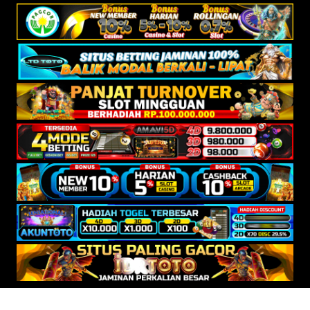
Skip
to
content