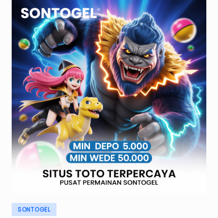
Posted
SONTOGEL