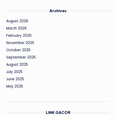
Archives
August 2026
March 2026
February 2026
November 2025
October 2025
September 2025
August 2025
July 2025
June 2025
May 2025
LINK GACOR