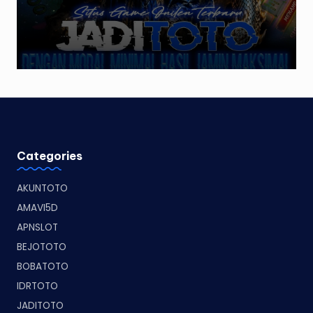
Categories
AKUNTOTO
AMAVI5D
APNSLOT
BEJOTOTO
BOBATOTO
IDRTOTO
JADITOTO