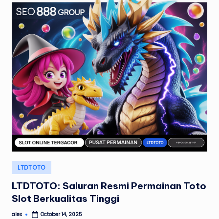
Posted
LTDTOTO
in
LTDTOTO: Saluran Resmi Permainan Toto
Slot Berkualitas Tinggi
alex
October 14, 2025
Posted