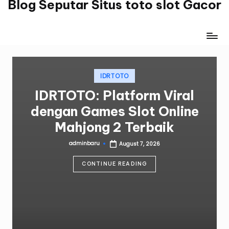
Blog Seputar Situs toto slot Gacor
J
u
st
a
n
o
Posted
Po
IDRTOTO
in
in
t
: Platform Viral
Akses L
h
e
ames Slot Online
Ribet Deng
r
ong 2 Terbaik
adminbar
W
Posted
by
o
aru
August 7, 2026
CONT
r
d
ONTINUE READING
Pr
e
s
s
si