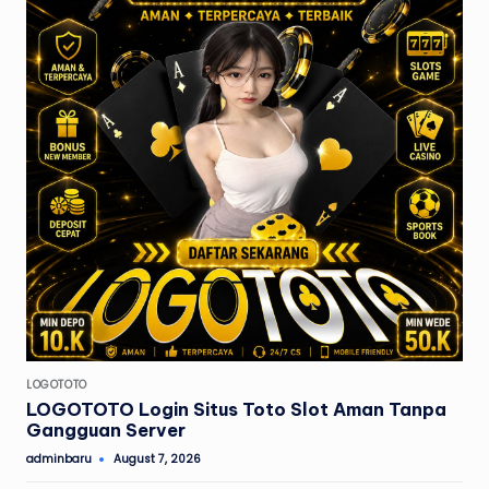
Posted
LOGOTOTO
in
LOGOTOTO Login Situs Toto Slot Aman Tanpa
Gangguan Server
adminbaru
August 7, 2026
Posted
by