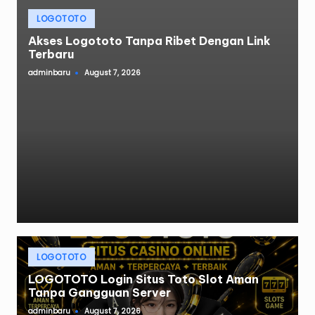
Posted
LOGOTOTO
in
Akses Logototo Tanpa Ribet Dengan Link
Terbaru
adminbaru
August 7, 2026
Posted
by
Posted
LOGOTOTO
in
LOGOTOTO Login Situs Toto Slot Aman
Tanpa Gangguan Server
adminbaru
August 7, 2026
Posted