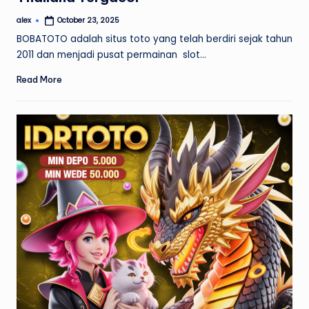
alex
October 23, 2025
Posted
by
BOBATOTO adalah situs toto yang telah berdiri sejak tahun
2011 dan menjadi pusat permainan slot…
Read More