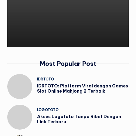
t
e
Most Popular Post
Posted
IDRTOTO
in
IDRTOTO: Platform Viral dengan Games
Slot Online Mahjong 2 Terbaik
Posted
LOGOTOTO
in
Akses Logototo Tanpa Ribet Dengan
Link Terbaru