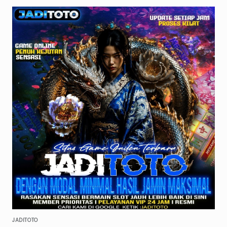
Posted
JADITOTO