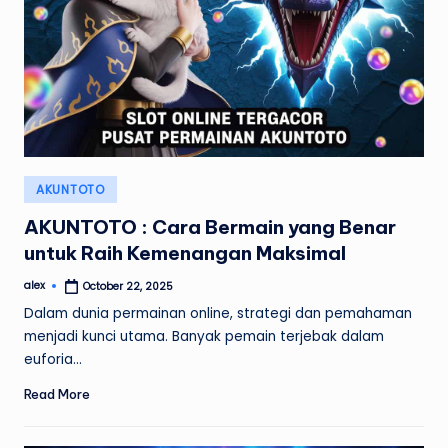
Posted
AKUNTOTO
in
AKUNTOTO : Cara Bermain yang Benar
untuk Raih Kemenangan Maksimal
alex
October 22, 2025
Posted
by
Dalam dunia permainan online, strategi dan pemahaman
menjadi kunci utama. Banyak pemain terjebak dalam
euforia…
Read More