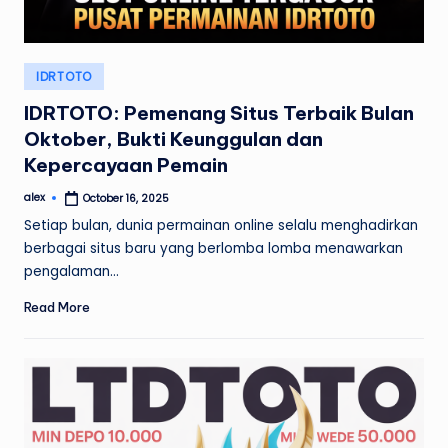
Posted
IDRTOTO
in
IDRTOTO: Pemenang Situs Terbaik Bulan
Oktober, Bukti Keunggulan dan
Kepercayaan Pemain
alex
October 16, 2025
Posted
by
Setiap bulan, dunia permainan online selalu menghadirkan
berbagai situs baru yang berlomba lomba menawarkan
pengalaman…
Read More