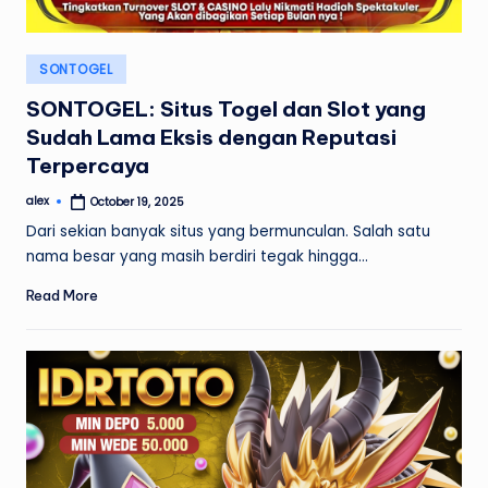
Posted
SONTOGEL
in
SONTOGEL: Situs Togel dan Slot yang
Sudah Lama Eksis dengan Reputasi
Terpercaya
alex
October 19, 2025
Posted
by
Dari sekian banyak situs yang bermunculan. Salah satu
nama besar yang masih berdiri tegak hingga…
Read More