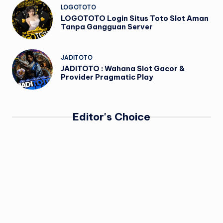
Posted
LOGOTOTO
in
LOGOTOTO Login Situs Toto Slot Aman
Tanpa Gangguan Server
Posted
JADITOTO
in
JADITOTO : Wahana Slot Gacor &
Provider Pragmatic Play
Editor's Choice