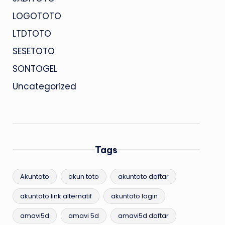
LOGOTOTO
LTDTOTO
SESETOTO
SONTOGEL
Uncategorized
Tags
Akuntoto
akun toto
akuntoto daftar
akuntoto link alternatif
akuntoto login
amavi5d
amavi 5d
amavi5d daftar