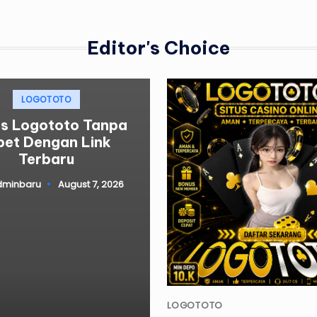
Editor's Choice
Posted
LOGOTOTO
in
s Logototo Tanpa
bet Dengan Link
Terbaru
dminbaru
August 7, 2026
d
Posted
LOGOTOTO