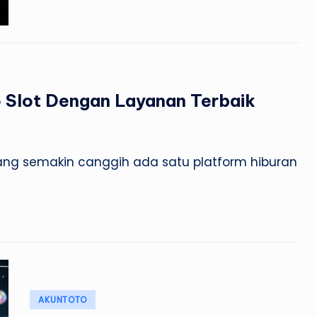
 Slot Dengan Layanan Terbaik
ng semakin canggih ada satu platform hiburan
Posted
AKUNTOTO