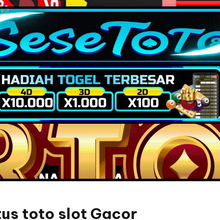
tus toto slot Gacor