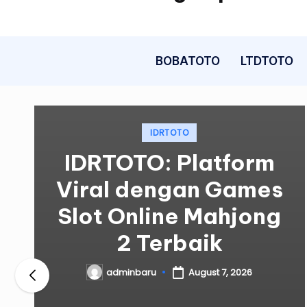
BOBATOTO
LTDTOTO
Posted
IDRTOTO
in
IDRTOTO: Platform
Viral dengan Games
Slot Online Mahjong
2 Terbaik
adminbaru
August 7, 2026
Posted
by