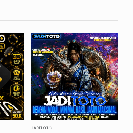
Posted
JADITOTO