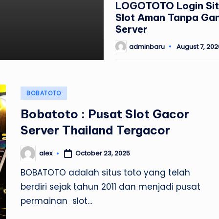
in
LOGOTOTO Login Sit
Slot Aman Tanpa Ga
Server
adminbaru
August 7, 202
Posted
by
Posted
BOBATOTO
in
Bobatoto : Pusat Slot Gacor
Server Thailand Tergacor
alex
October 23, 2025
Posted
by
BOBATOTO adalah situs toto yang telah
berdiri sejak tahun 2011 dan menjadi pusat
permainan slot…