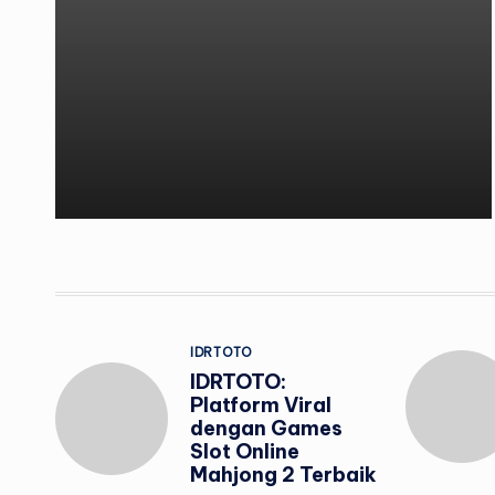
Posted
IDRTOTO
in
IDRTOTO:
Platform Viral
dengan Games
Slot Online
Mahjong 2 Terbaik