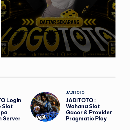
Posted
JADITOTO
in
O Login
JADITOTO :
 Slot
Wahana Slot
npa
Gacor & Provider
 Server
Pragmatic Play