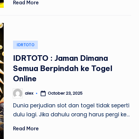
Read More
Posted
IDRTOTO
in
IDRTOTO : Jaman Dimana
Semua Berpindah ke Togel
Online
alex
October 23, 2025
Posted
by
Dunia perjudian slot dan togel tidak seperti
dulu lagi. Jika dahulu orang harus pergi ke…
Read More