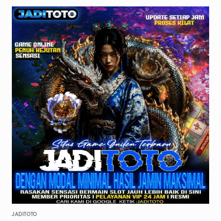
Posted
JADITOTO