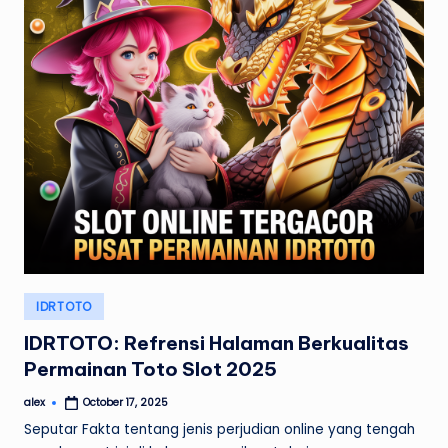
Posted
IDRTOTO
in
IDRTOTO: Refrensi Halaman Berkualitas
Permainan Toto Slot 2025
alex
October 17, 2025
Posted
by
Seputar Fakta tentang jenis perjudian online yang tengah