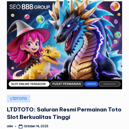
Posted
LTDTOTO
in
LTDTOTO: Saluran Resmi Permainan Toto
Slot Berkualitas Tinggi
alex
October 14, 2025
Posted