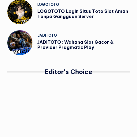
Posted
LOGOTOTO
in
LOGOTOTO Login Situs Toto Slot Aman
Tanpa Gangguan Server
Posted
JADITOTO
in
JADITOTO : Wahana Slot Gacor &
Provider Pragmatic Play
Editor's Choice