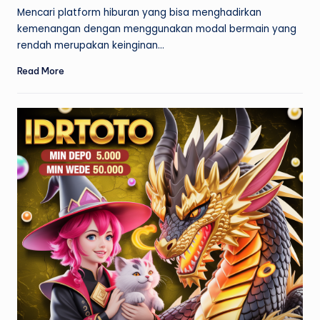
by
Mencari platform hiburan yang bisa menghadirkan
kemenangan dengan menggunakan modal bermain yang
rendah merupakan keinginan…
Read More