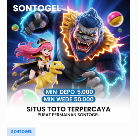
Posted
SONTOGEL