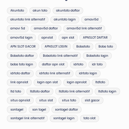
Akuntoto
akun toto
akuntoto daftar
akuntoto link alternatif
akuntoto login
amavi5d
amavi 5d
amavi5d daftar
amavi5d link alternatif
amavi5d login
apnslot
apn slot
APNSLOT DAFTAR
APN SLOT GACOR
APNSLOT LOGIN
Bobatoto
Boba toto
Bobatoto daftar
Bobatoto link alternatif
Bobatoto login
boba toto login
daftar apn slot
idrtoto
idr toto
idrtoto daftar
idrtoto link alternatif
idrtoto login
link apnslot
login apn slot
login apnslot
ltdtoto
ltd toto
ltdtoto daftar
ltdtoto link alternatif
ltdtoto login
situs apnslot
situs slot
situs toto
slot gacor
sontogel
son togel
sontogel daftar
sontogel link alternatif
sontogel login
toto slot