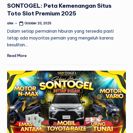
in
SONTOGEL: Peta Kemenangan Situs
Toto Slot Premium 2025
alex
October 20, 2025
Posted
by
Dalam setiap permainan hiburan yang tersedia pasti
tetap ada mayoritas pemain yang mengeluh karena
kesulitan…
Read More