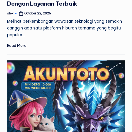
Dengan Layanan Terbaik
alex
October 22, 2025
Posted
by
Melihat perkembangan wawasan teknologi yang semakin
canggih ada satu platform hiburan ternama yang begitu
populer…
Read More