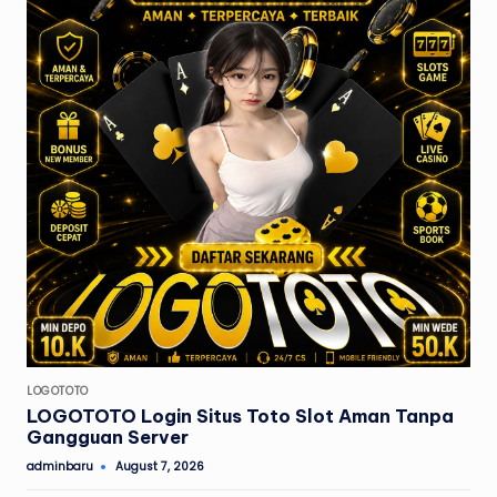
Posted
LOGOTOTO
in
LOGOTOTO Login Situs Toto Slot Aman Tanpa
Gangguan Server
adminbaru
August 7, 2026
Posted
by