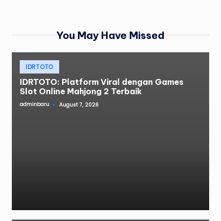
You May Have Missed
Posted
IDRTOTO
in
IDRTOTO: Platform Viral dengan Games
Slot Online Mahjong 2 Terbaik
adminbaru
August 7, 2026
Posted
by