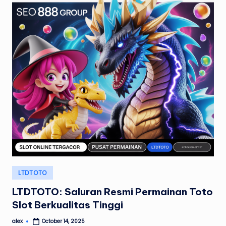
Posted
LTDTOTO
in
LTDTOTO: Saluran Resmi Permainan Toto
Slot Berkualitas Tinggi
alex
October 14, 2025
Posted