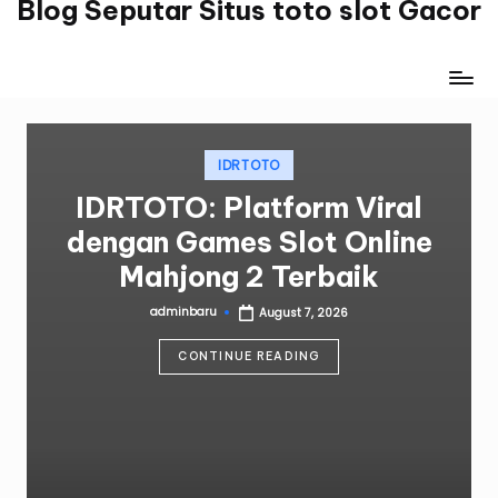
Blog Seputar Situs toto slot Gacor
J
u
st
a
n
o
Posted
O
LOGOTOTO
in
t
form Viral
Akses Logoto
h
e
Slot Online
Ribet Dengan Li
r
Terbaik
adminbaru
Augus
W
Posted
by
o
gust 7, 2026
CONTINUE READ
r
d
EADING
Pr
e
s
s
si