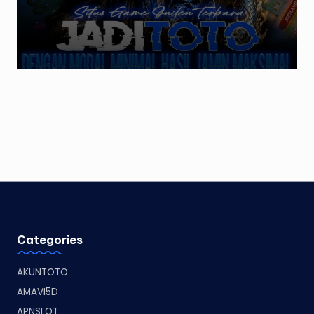
Categories
AKUNTOTO
AMAVI5D
APNSLOT