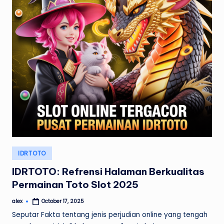
Posted
IDRTOTO
in
IDRTOTO: Refrensi Halaman Berkualitas
Permainan Toto Slot 2025
alex
October 17, 2025
Posted
by
Seputar Fakta tentang jenis perjudian online yang tengah