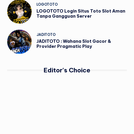
Posted
LOGOTOTO
in
LOGOTOTO Login Situs Toto Slot Aman
Tanpa Gangguan Server
Posted
JADITOTO
in
JADITOTO : Wahana Slot Gacor &
Provider Pragmatic Play
Editor's Choice