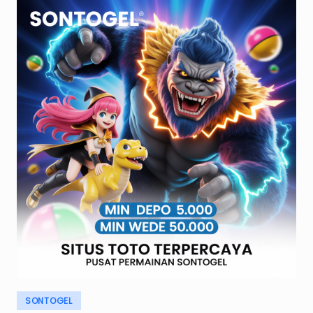
Posted
SONTOGEL