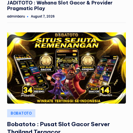
in
JADITOTO : Wahana Slot Gacor & Provider
Pragmatic Play
adminbaru
August 7, 2026
Posted
by
Posted
BOBATOTO
in
Bobatoto : Pusat Slot Gacor Server
Thailand Tergacor