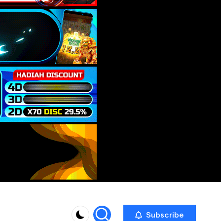
Subscribe