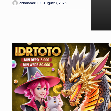
adminbaru
August 7, 2026
Posted
by