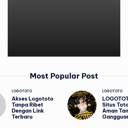
si
t
e
Most Popular Post
Posted
Posted
LOGOTOTO
LOGOTOTO
in
in
Akses Logototo
LOGOTOT
Tanpa Ribet
Situs Toto
Dengan Link
Aman Ta
Terbaru
Gangguan