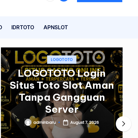
O
IDRTOTO
APNSLOT
Posted
LOGOTOTO
in
LOGOTOTO Login
Situs Toto Slot Aman
Tanpa Gangguan
Server
adminbaru
August 7, 2026
Posted
by