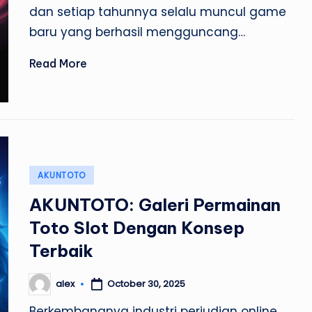
dan setiap tahunnya selalu muncul game
baru yang berhasil mengguncang…
Read More
Posted
AKUNTOTO
in
AKUNTOTO: Galeri Permainan
Toto Slot Dengan Konsep
Terbaik
alex
October 30, 2025
Posted
by
Berkembangnya industri perjudian online